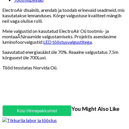
category:
ElectroAir disainib, arendab ja toodab erinevaid seadmeid, mis
kasutatakse lennanduses. Kõrge valgustuse kvaliteet mängib
neil vaga olulise rolli.
Meie valgustid on kasutatud ElectroAir Oü tootmis- ja
montaaÅ¾iruumide valgustamiseks. Projektis asendasime
luminofoorvalgustid
LED tööstusvalgustitega
.
Saavutatud energiasääst üle 70%. Reaalne valgustatus 7,5m
kõrgusest üle 700Luxi.
Tööd teostatas Norvida Oü.
You Might Also Like
Küsi Hinnapakkumist