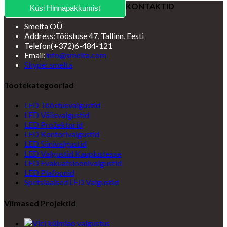
KONTAKTID
Küsi Hinnapakkumist
Smelta OÜ
Address:
Tööstuse 47, Tallinn, Eesti
Telefon
(+372)6-484-121
Opens
Email:
info@smelta.com
Opens
in
Skype: smelta
in
your
your
application
Tootekategooriad
application
LED Tööstusvalgustid
LED Välisvalgustid
LED Prožektorid
LED Kontorivalgustid
LED Siinivalgustid
LED Valgustid Kauplustesse
LED Evakuatsioonivalgustid
LED Plafoonid
Spetsiaalsed LED Valgustid
Viimased Projektid