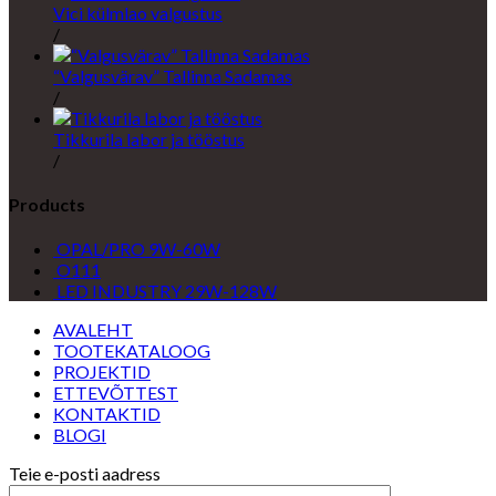
Vici külmlao valgustus
/
“Valgusvärav” Tallinna Sadamas
/
Tikkurila labor ja tööstus
/
Products
OPAL/PRO 9W-60W
O111
LED INDUSTRY 29W-128W
AVALEHT
TOOTEKATALOOG
PROJEKTID
ETTEVÕTTEST
KONTAKTID
BLOGI
Teie e-posti aadress