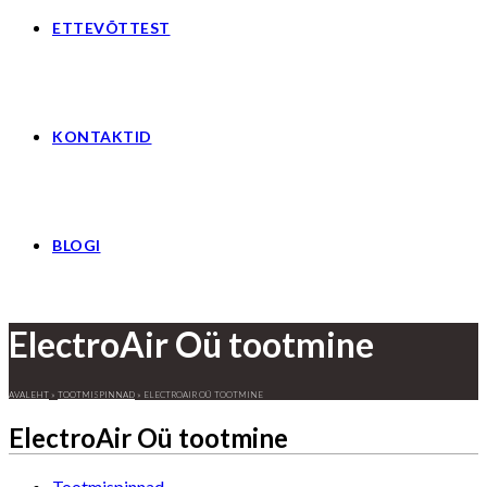
ETTEVÕTTEST
KONTAKTID
BLOGI
ElectroAir Oü tootmine
AVALEHT
»
TOOTMISPINNAD
»
ELECTROAIR OÜ TOOTMINE
ElectroAir Oü tootmine
Post
Tootmispinnad