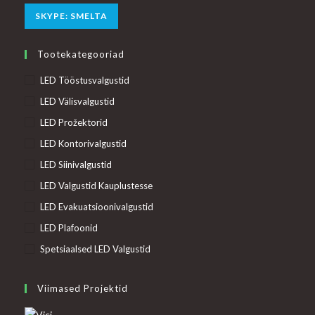
your
Opens
SKYPE: SMELTA
application
in
your
Tootekategooriad
application
LED Tööstusvalgustid
LED Välisvalgustid
LED Prožektorid
LED Kontorivalgustid
LED Siinivalgustid
LED Valgustid Kauplustesse
LED Evakuatsioonivalgustid
LED Plafoonid
Spetsiaalsed LED Valgustid
Viimased Projektid