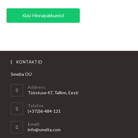
Küsi Hinnapakkumist
KONTAKTID
Smelta OÜ
Address:
Tööstuse 47, Tallinn, Eesti
Telefon
(+372)6-484-121
Email:
Opens
info@smelta.com
in