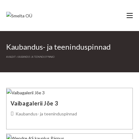
Skip
to
content
Kaubandus- ja teeninduspinnad
AVALEHT
»
KAUBANDUS- JA TEENINDUSPINNAD
Vaibagalerii Jõe 3
Post
Kaubandus- ja teeninduspinnad
category: