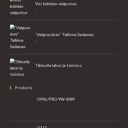
Vici külmlao valgustus
/
“Valgusvärav” Tallinna Sadamas
/
Tikkurila labor ja tööstus
/
Products
OPAL/PRO 9W-60W
O111