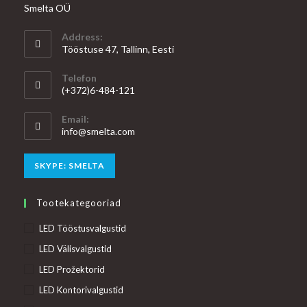
Smelta OÜ
Address:
Tööstuse 47, Tallinn, Eesti
Telefon
(+372)6-484-121
Email:
Opens
info@smelta.com
in
your
Opens
SKYPE: SMELTA
application
in
your
Tootekategooriad
application
LED Tööstusvalgustid
LED Välisvalgustid
LED Prožektorid
LED Kontorivalgustid