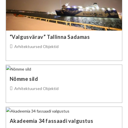
“Valgusvärav” Tallinna Sadamas
Post
Arhitektuursed Objektid
category:
Nõmme sild
Post
Arhitektuursed Objektid
category:
Akadeemia 34 fassaadi valgustus