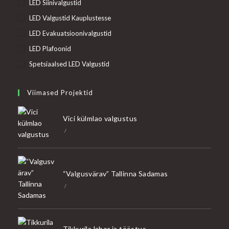
LED Siinivalgustid
LED Valgustid Kauplustesse
LED Evakuatsioonivalgustid
LED Plafoonid
Spetsiaalsed LED Valgustid
Viimased Projektid
Vici külmlao valgustus
/
“Valgusvärav” Tallinna Sadamas
/
Tikkurila labor ja tööstus