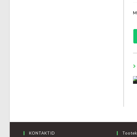
Mü
KONTAKTID
Tootek