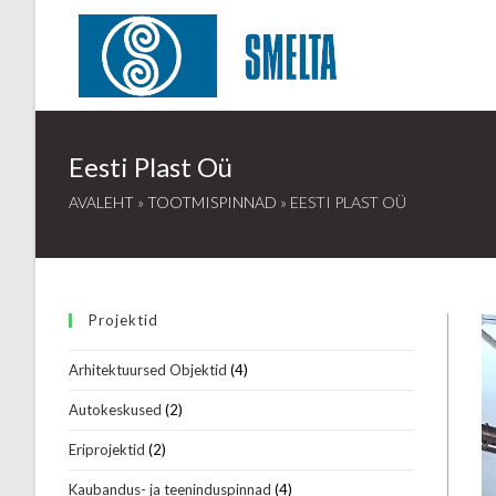
Skip
to
content
Eesti Plast Oü
AVALEHT
»
TOOTMISPINNAD
»
EESTI PLAST OÜ
Projektid
Arhitektuursed Objektid
(4)
Autokeskused
(2)
Eriprojektid
(2)
Kaubandus- ja teeninduspinnad
(4)