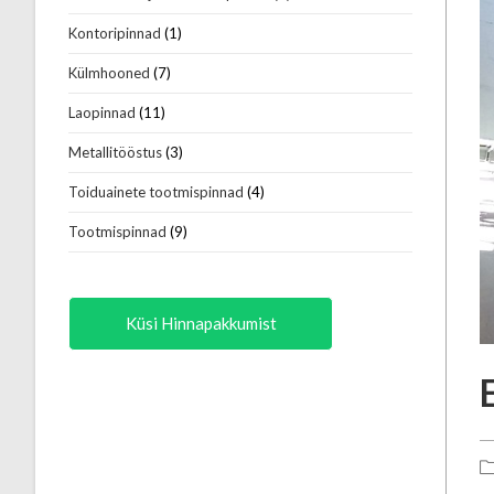
Kontoripinnad
(1)
Külmhooned
(7)
Laopinnad
(11)
Metallitööstus
(3)
Toiduainete tootmispinnad
(4)
Tootmispinnad
(9)
Küsi Hinnapakkumist
P
ca