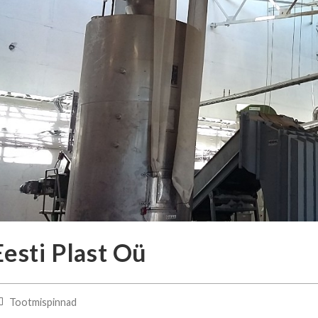
Eesti Plast Oü
ost
Tootmispinnad
tegory: