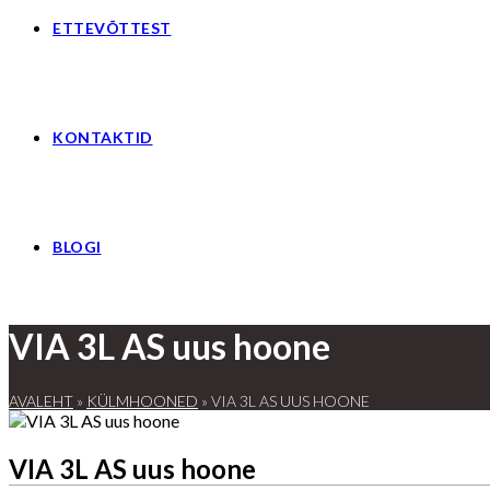
ETTEVÕTTEST
KONTAKTID
BLOGI
VIA 3L AS uus hoone
AVALEHT
»
KÜLMHOONED
»
VIA 3L AS UUS HOONE
VIA 3L AS uus hoone