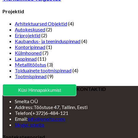
Projektid
Arhitektuursed Objektid
(4)
Autokeskused
(2)
Eriprojektid
(2)
Kaubandus- ja teeninduspinnad
(4)
Kontoripinnad
(1)
Külmhooned
(7)
Laopinnad
(11)
Metallitööstus
(3)
Toiduainete tootmispinnad
(4)
Tootmispinnad
(9)
KONTAKTID
Küsi Hinnapakkumist
Smelta OÜ
Address:
Tööstuse 47, Tallinn, Eesti
Telefon
(+372)6-484-121
Opens
Email:
info@smelta.com
Opens
in
Skype: smelta
in
your
your
application
Tootekategooriad