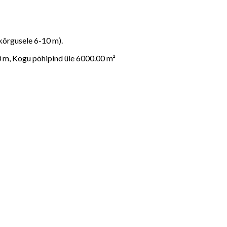
kõrgusele 6-10 m).
 m, Kogu põhipind üle 6000.00 m²