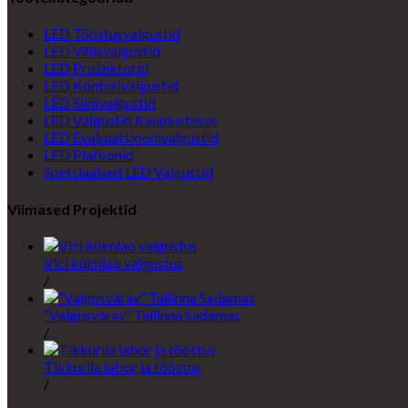
application
LED Tööstusvalgustid
LED Välisvalgustid
LED Prožektorid
LED Kontorivalgustid
LED Siinivalgustid
LED Valgustid Kauplustesse
LED Evakuatsioonivalgustid
LED Plafoonid
Spetsiaalsed LED Valgustid
Viimased Projektid
Vici külmlao valgustus
/
“Valgusvärav” Tallinna Sadamas
/
Tikkurila labor ja tööstus
/