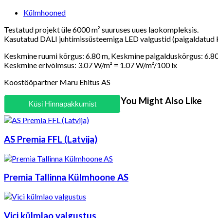
Post
Külmhooned
category:
Testatud projekt üle 6000 m² suuruses uues laokompleksis.
Kasutatud DALI juhtimissüsteemiga LED valgustid (paigaldatud 
Keskmine ruumi kõrgus: 6.80 m, Keskmine paigalduskõrgus: 6.80
Keskmine erivõimsus: 3.07 W/m² = 1.07 W/m²/100 lx
Koostööpartner Maru Ehitus AS
You Might Also Like
Küsi Hinnapakkumist
AS Premia FFL (Latvija)
Premia Tallinna Külmhoone AS
Vici külmlao valgustus