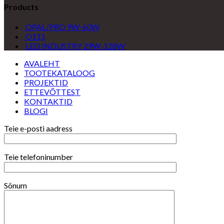
Products
OPAL/PRO 9W-60W
O111
LED INDUSTRY 29W-128W
AVALEHT
TOOTEKATALOOG
PROJEKTID
ETTEVÕTTEST
KONTAKTID
BLOGI
Teie e-posti aadress
Teie telefoninumber
Sõnum