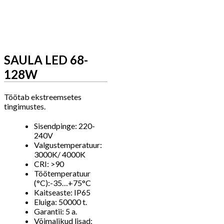
SAULA LED 68-
128W
Töötab ekstreemsetes
tingimustes.
Sisendpinge: 220-
240V
Valgustemperatuur:
3000K/ 4000K
CRI: >90
Töötemperatuur
(°C):-35…+75°C
Kaitseaste: IP65
Eluiga: 50000 t.
Garantii: 5 a.
Võimalikud lisad: