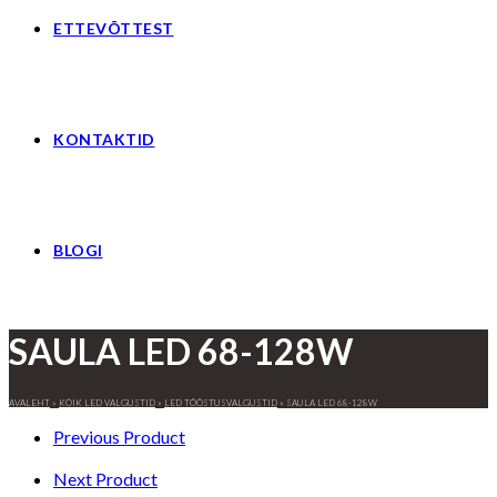
ETTEVÕTTEST
KONTAKTID
BLOGI
SAULA LED 68-128W
AVALEHT
»
KÕIK LED VALGUSTID
»
LED TÖÖSTUSVALGUSTID
»
SAULA LED 68-128W
Previous Product
Next Product