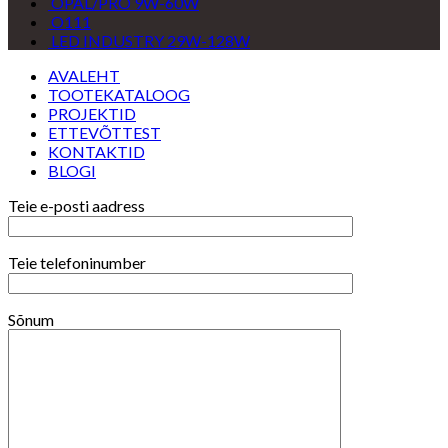
OPAL/PRO 9W-60W
O111
LED INDUSTRY 29W-128W
AVALEHT
TOOTEKATALOOG
PROJEKTID
ETTEVÕTTEST
KONTAKTID
BLOGI
Teie e-posti aadress
Teie telefoninumber
Sõnum