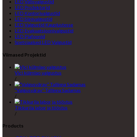
LED Välisvalgustid
LED Prožektorid
LED Kontorivalgustid
LED Siinivalgustid
LED Valgustid Kauplustesse
LED Evakuatsioonivalgustid
LED Plafoonid
Spetsiaalsed LED Valgustid
Viimased Projektid
Vici külmlao valgustus
/
“Valgusvärav” Tallinna Sadamas
/
Tikkurila labor ja tööstus
/
Products