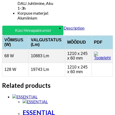
DALI Juhtimine, Aku
1-3h
Korpuse materjal:
Alumiinium
Description
Küsi Hinnapakkumist
VÕIMSUS
VALGUSTATUS
MÕÕDUD
PDF
(W)
(Lm)
1210 x 245
68 W
10883 Lm
x 60 mm
1210 x 245
128 W
19743 Lm
x 60 mm
Related products
ESSENTIAL