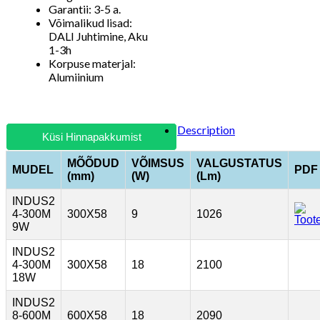
Garantii: 3-5 a.
Võimalikud lisad:
DALI Juhtimine, Aku
1-3h
Korpuse materjal:
Alumiinium
Description
Küsi Hinnapakkumist
MÕÕDUD
VÕIMSUS
VALGUSTATUS
MUDEL
PDF
(mm)
(W)
(Lm)
INDUS2
4-300M
300X58
9
1026
9W
INDUS2
4-300M
300X58
18
2100
18W
INDUS2
8-600M
600X58
18
2090