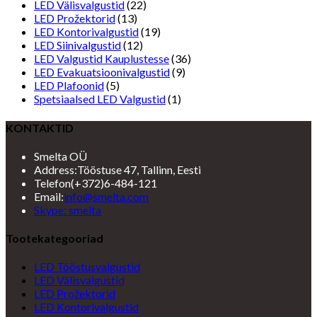
LED Välisvalgustid
(22)
LED Prožektorid
(13)
LED Kontorivalgustid
(19)
LED Siinivalgustid
(12)
LED Valgustid Kauplustesse
(36)
LED Evakuatsioonivalgustid
(9)
LED Plafoonid
(5)
Spetsiaalsed LED Valgustid
(1)
KONTAKTID
Smelta OÜ
Address:
Tööstuse 47, Tallinn, Eesti
Telefon
(+372)6-484-121
Opens
Email:
info@smelta.com
Opens
in
Skype: smelta
in
your
your
application
Tootekategooriad
application
LED Tööstusvalgustid
LED Välisvalgustid
LED Prožektorid
LED Kontorivalgustid