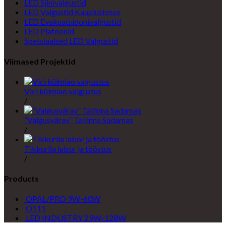
LED Siinivalgustid
LED Valgustid Kauplustesse
LED Evakuatsioonivalgustid
LED Plafoonid
Spetsiaalsed LED Valgustid
Viimased Projektid
Vici külmlao valgustus
/
“Valgusvärav” Tallinna Sadamas
/
Tikkurila labor ja tööstus
/
Products
OPAL/PRO 9W-60W
O111
LED INDUSTRY 29W-128W