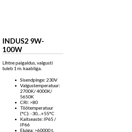
INDUS2 9W-
100W
Lihtne paigaldus, valgusti
tuleb 1 m. kaabliga.
Sisendpinge: 230V
Valgustemperatuur:
2700K/ 4000K/
5650K
CRI: >80
Töötemperatuur
(°C): -30…+55°C
Kaitseaste: IP65 /
IP66
Eluiga: >60000 t.