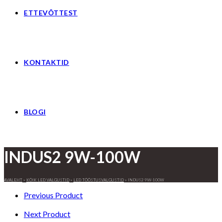
ETTEVÕTTEST
KONTAKTID
BLOGI
INDUS2 9W-100W
AVALEHT
»
KÕIK LED VALGUSTID
»
LED TÖÖSTUSVALGUSTID
»
INDUS2 9W-100W
Previous Product
Next Product