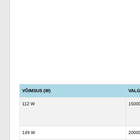
VÕIMSUS (W)
VALG
112 W
15000
149 W
20000