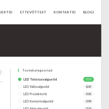
JEKTID
ETTEVÕTTEST
KONTAKTID
BLOGI
Tootekategooriad
LED Tööstusvalgustid
(17)
LED Välisvalgustid
(22)
LED Prožektorid
(13)
LED Kontorivalgustid
(19)
LED Siinivalgustid
(12)