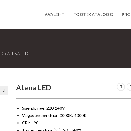
AVALEHT
TOOTEKATALOOG
PRO
ID
»
ATENA LED
Atena LED
🔍
Sisendpinge: 220-240V
Valgustemperatuur: 3000K/ 4000K
CRI: >90
Töötemperatuur (°C):-20…+40°C