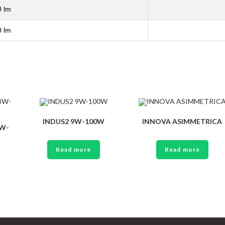
 lm
 lm
INDUS2 9W-100W
INNOVA ASIMMETRICA
4W-
Read more
Read more