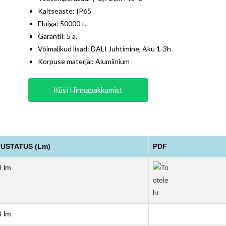
Kaitseaste: IP65
Eluiga: 50000 t.
Garantii: 5 a.
Võimalikud lisad: DALI Juhtimine, Aku 1-3h
Korpuse materjal: Alumiinium
Küsi Hinnapakkumist
USTATUS (Lm)
PDF
 lm
 lm