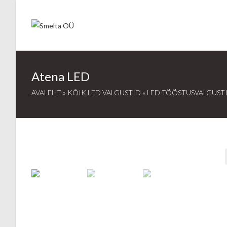
Skip
to
content
Atena LED
AVALEHT
»
KÕIK LED VALGUSTID
»
LED TÖÖSTUSVALGUST