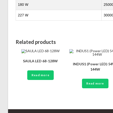
180 W
25000
227 W
30000
Related products
SAULA LED 68-128W
INDUS1 (Power LED) 5
144W
Read more
Read more