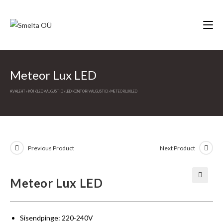
Skip
to
content
Meteor Lux LED
AVALEHT
»
KÕIK LED VALGUSTID
»
LED KONTORIVALGUSTID
»
METEOR LUX LED
Previous Product
Next Product
Meteor Lux LED
🔍
Sisendpinge: 220-240V