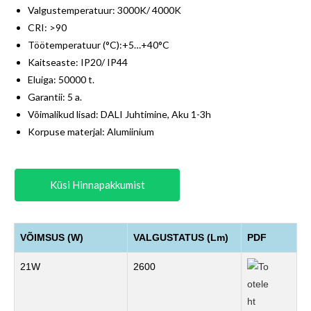
Valgustemperatuur: 3000K/ 4000K
CRI: >90
Töötemperatuur (°C):+5…+40°C
Kaitseaste: IP20/ IP44
Eluiga: 50000 t.
Garantii: 5 a.
Võimalikud lisad: DALI Juhtimine, Aku 1-3h
Korpuse materjal: Alumiinium
Küsi Hinnapakkumist
VÕIMSUS (W)
VALGUSTATUS (Lm)
PDF
21W
2600