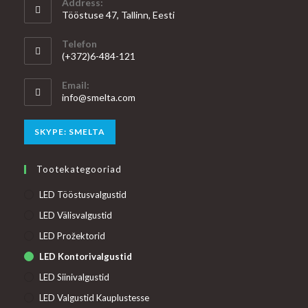
Address:
Tööstuse 47, Tallinn, Eesti
Telefon
(+372)6-484-121
Email:
Opens
info@smelta.com
in
your
Opens
SKYPE: SMELTA
application
in
your
Tootekategooriad
application
LED Tööstusvalgustid
LED Välisvalgustid
LED Prožektorid
LED Kontorivalgustid
LED Siinivalgustid
LED Valgustid Kauplustesse