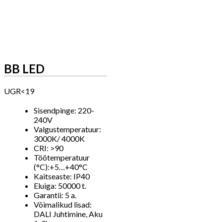
BB LED
UGR<19
Sisendpinge: 220-
240V
Valgustemperatuur:
3000K/ 4000K
CRI: >90
Töötemperatuur
(°C):+5…+40°C
Kaitseaste: IP40
Eluiga: 50000 t.
Garantii: 5 a.
Võimalikud lisad:
DALI Juhtimine, Aku