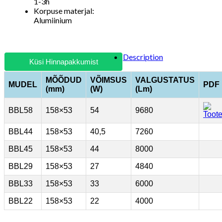
1-3h
Korpuse materjal:
Alumiinium
Description
Küsi Hinnapakkumist
MÕÕDUD
VÕIMSUS
VALGUSTATUS
MUDEL
PDF
(mm)
(W)
(Lm)
BBL58
158×53
54
9680
BBL44
158×53
40,5
7260
BBL45
158×53
44
8000
BBL29
158×53
27
4840
BBL33
158×53
33
6000
BBL22
158×53
22
4000