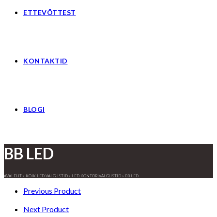
ETTEVÕTTEST
KONTAKTID
BLOGI
BB LED
AVALEHT
»
KÕIK LED VALGUSTID
»
LED KONTORIVALGUSTID
»
BB LED
Previous Product
Next Product