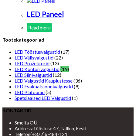
LED Paneel
Read more
Tootekategooriad
LED Tööstusvalgustid
(17)
LED Välisvalgustid
(22)
LED Prožektorid
(13)
LED Kontorivalgustid
(19)
LED Siinivalgustid
(12)
LED Valgustid Kauplustesse
(36)
LED Evakuatsioonivalgustid
(9)
LED Plafoonid
(5)
Spetsiaalsed LED Valgustid
(1)
KONTAKTID
Smelta OÜ
Address:
Tööstuse 47, Tallinn, Eesti
Telefon
(+372)6-484-121