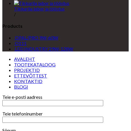
Tikkurila labor ja tööstus
/
Products
OPAL/PRO 9W-60W
O111
LED INDUSTRY 29W-128W
AVALEHT
TOOTEKATALOOG
PROJEKTID
ETTEVÕTTEST
KONTAKTID
BLOGI
Teie e-posti aadress
Teie telefoninumber
Sõnum