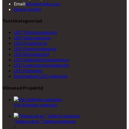
Opens
Email:
info@smelta.com
Opens
in
Skype: smelta
in
your
your
application
Tootekategooriad
application
LED Tööstusvalgustid
LED Välisvalgustid
LED Prožektorid
LED Kontorivalgustid
LED Siinivalgustid
LED Valgustid Kauplustesse
LED Evakuatsioonivalgustid
LED Plafoonid
Spetsiaalsed LED Valgustid
Viimased Projektid
Vici külmlao valgustus
/
“Valgusvärav” Tallinna Sadamas
/