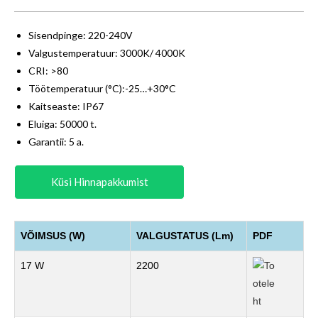
Sisendpinge: 220-240V
Valgustemperatuur: 3000K/ 4000K
CRI: >80
Töötemperatuur (°C):-25…+30°C
Kaitseaste: IP67
Eluiga: 50000 t.
Garantii: 5 a.
Küsi Hinnapakkumist
VÕIMSUS (W)
VALGUSTATUS (Lm)
PDF
17 W
2200