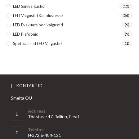
LED Siinivalgustid
(12)
LED Valgustid Kauplustesse
(36)
LED Evakuatsioonivalgustid
(9)
LED Plafoonid
(5)
Spetsiaalsed LED Valgustid
(1)
KONTAKTID
Smelta OÜ
Address:
Tööstuse 47, Tallinn, Eesti
Telefon
(+372)6-484-121