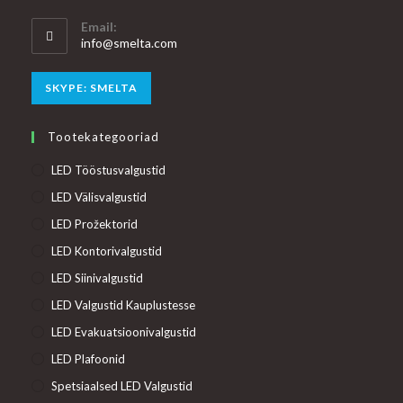
Email:
Opens
info@smelta.com
in
your
Opens
SKYPE: SMELTA
application
in
your
Tootekategooriad
application
LED Tööstusvalgustid
LED Välisvalgustid
LED Prožektorid
LED Kontorivalgustid
LED Siinivalgustid
LED Valgustid Kauplustesse
LED Evakuatsioonivalgustid
LED Plafoonid
Spetsiaalsed LED Valgustid