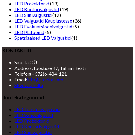
LED Prožektorid
(13)
LED Kontorivalgustid
(19)
LED Siinivalgustid
(12)
LED Valgustid Kauplustesse
(36)
LED Evakuatsioonivalgustid
(9)
LED Plafoonid
(5)
Spetsiaalsed LED Valgustid
(1)
KONTAKTID
Smelta OÜ
Address:
Tööstuse 47, Tallinn, Eesti
Telefon
(+372)6-484-121
Opens
Email:
info@smelta.com
Opens
in
Skype: smelta
in
your
your
application
Tootekategooriad
application
LED Tööstusvalgustid
LED Välisvalgustid
LED Prožektorid
LED Kontorivalgustid
LED Siinivalgustid