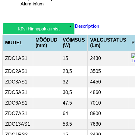
Alumiinium
Description
Küsi Hinnapakkumist
MÕÕDUD
VÕIMSUS
VALGUSTATUS
MUDEL
P
(mm)
(W)
(Lm)
ZDC1AS1
15
2430
ZDC2AS1
23,5
3505
ZDC3AS1
32
4450
ZDC5AS1
30,5
4860
ZDC6AS1
47,5
7010
ZDC7AS1
64
8900
ZDC13AS1
53,5
7630
ZDC1RS2
15
2430