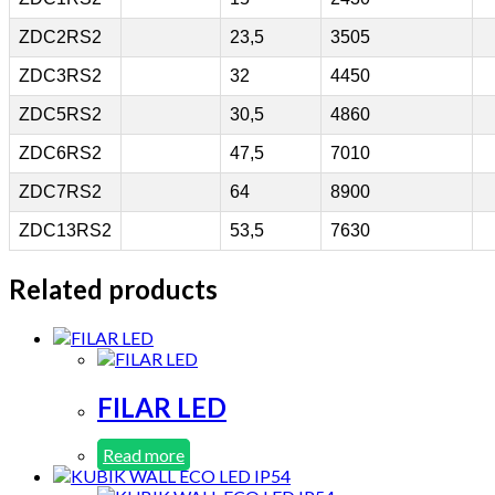
ZDC2RS2
23,5
3505
ZDC3RS2
32
4450
ZDC5RS2
30,5
4860
ZDC6RS2
47,5
7010
ZDC7RS2
64
8900
ZDC13RS2
53,5
7630
Related products
FILAR LED
Read more