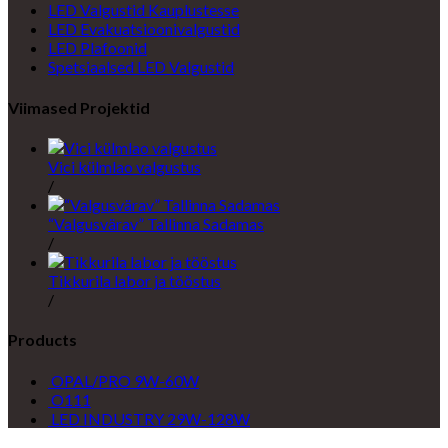
LED Valgustid Kauplustesse
LED Evakuatsioonivalgustid
LED Plafoonid
Spetsiaalsed LED Valgustid
Viimased Projektid
Vici külmlao valgustus
/
“Valgusvärav” Tallinna Sadamas
/
Tikkurila labor ja tööstus
/
Products
OPAL/PRO 9W-60W
O111
LED INDUSTRY 29W-128W