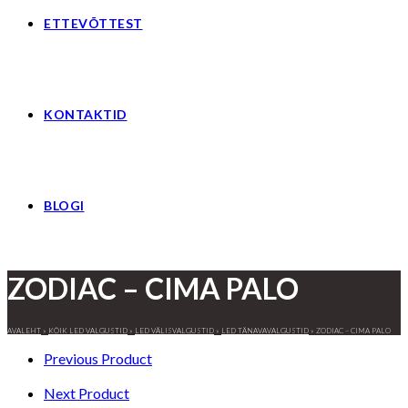
ETTEVÕTTEST
KONTAKTID
BLOGI
ZODIAC – CIMA PALO
AVALEHT
»
KÕIK LED VALGUSTID
»
LED VÄLISVALGUSTID
»
LED TÄNAVAVALGUSTID
»
ZODIAC – CIMA PALO
Previous Product
Next Product