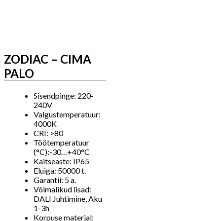
ZODIAC – CIMA
PALO
Sisendpinge: 220-
240V
Valgustemperatuur:
4000K
CRI: >80
Töötemperatuur
(°C):-30…+40°C
Kaitseaste: IP65
Eluiga: 50000 t.
Garantii: 5 a.
Võimalikud lisad:
DALI Juhtimine, Aku
1-3h
Korpuse materjal: