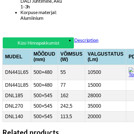
DALI Juhtimine, Aku
1-3h
Korpuse materjal:
Alumiinium
Description
Küsi Hinnapakkumist
MÕÕDUD
VÕIMSUS
VALGUSTATUS
MUDEL
P
(mm)
(W)
(Lm)
DN441L65
500×480
55
10500
DN441L85
500×480
77
15000
DNL185
500×545
162
28000
DNL270
500×545
242,5
35000
DNL140
500×545
113,5
20000
Related products