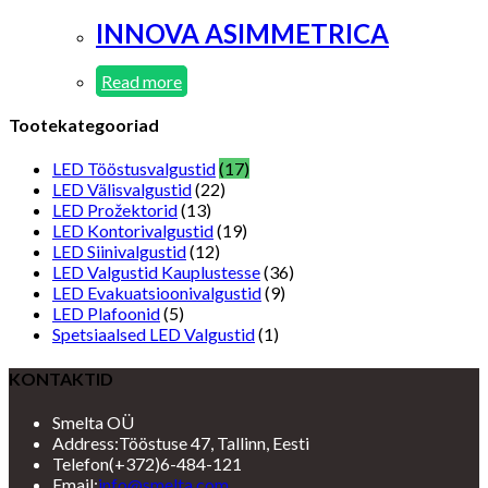
INNOVA ASIMMETRICA
Read more
Tootekategooriad
LED Tööstusvalgustid
(17)
LED Välisvalgustid
(22)
LED Prožektorid
(13)
LED Kontorivalgustid
(19)
LED Siinivalgustid
(12)
LED Valgustid Kauplustesse
(36)
LED Evakuatsioonivalgustid
(9)
LED Plafoonid
(5)
Spetsiaalsed LED Valgustid
(1)
KONTAKTID
Smelta OÜ
Address:
Tööstuse 47, Tallinn, Eesti
Telefon
(+372)6-484-121
Opens
Email:
info@smelta.com