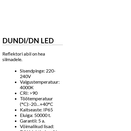
DUNDI/DN LED
Reflektori abil on hea
silmadele.
Sisendpinge: 220-
240V
Valgustemperatuur:
4000K
CRI: >90
Töötemperatuur
(°C):-20…+40°C
Kaitseaste: IP65
Eluiga: 50000 t.
Garantii: 5 a.
Võimalikud lisad: