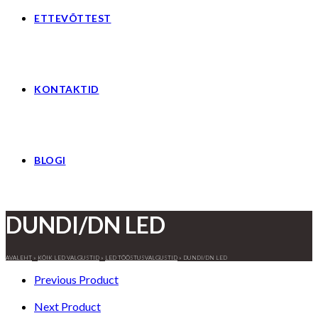
ETTEVÕTTEST
KONTAKTID
BLOGI
DUNDI/DN LED
AVALEHT
»
KÕIK LED VALGUSTID
»
LED TÖÖSTUSVALGUSTID
»
DUNDI/DN LED
Previous Product
Next Product