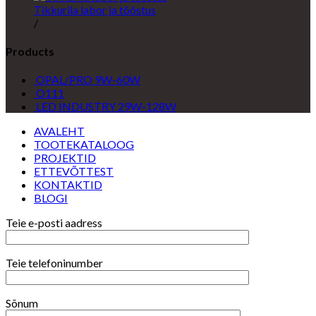
Tikkurila labor ja tööstus
/
Products
OPAL/PRO 9W-60W
O111
LED INDUSTRY 29W-128W
AVALEHT
TOOTEKATALOOG
PROJEKTID
ETTEVÕTTEST
KONTAKTID
BLOGI
Teie e-posti aadress
Teie telefoninumber
Sõnum