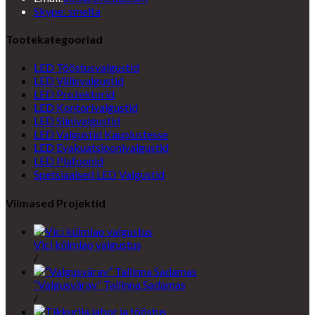
Opens
in
Skype: smelta
in
your
your
application
Tootekategooriad
application
LED Tööstusvalgustid
LED Välisvalgustid
LED Prožektorid
LED Kontorivalgustid
LED Siinivalgustid
LED Valgustid Kauplustesse
LED Evakuatsioonivalgustid
LED Plafoonid
Spetsiaalsed LED Valgustid
Viimased Projektid
Vici külmlao valgustus
/
“Valgusvärav” Tallinna Sadamas
/