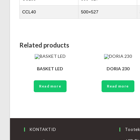
CCL40
500×527
Related products
BASKET LED
DORIA 230
Read more
Read more
KONTAKTID
Tootek