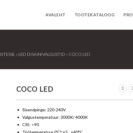
AVALEHT
TOOTEKATALOOG
PRO
USTESSE
»
LED DISAINIVALGUSTID
»
COCO LED
COCO LED
Sisendpinge: 220-240V
Valgustemperatuur: 3000K/ 4000K
CRI: >90
Töötemperatuur (°C):+5…+40°C