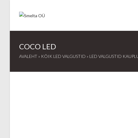
Skip
to
content
COCO LED
AVALEHT
»
KÕIK LED VALGUSTID
»
LED VALGUSTID KAUPL