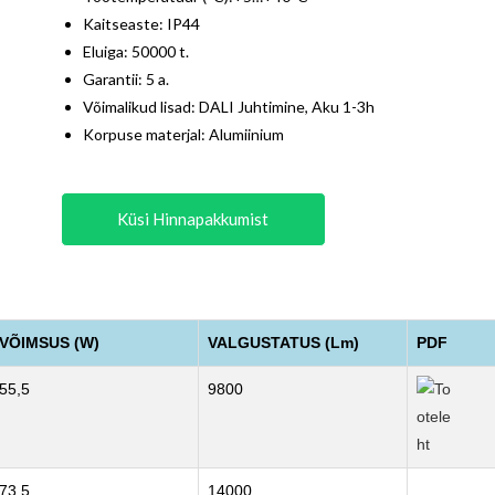
Kaitseaste: IP44
Eluiga: 50000 t.
Garantii: 5 a.
Võimalikud lisad: DALI Juhtimine, Aku 1-3h
Korpuse materjal: Alumiinium
Küsi Hinnapakkumist
VÕIMSUS (W)
VALGUSTATUS (Lm)
PDF
55,5
9800
73,5
14000