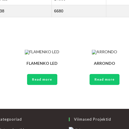
38
6680
FLAMENKO LED
ARRONDO
Read more
Read more
ategooriad
Viimased Projektid