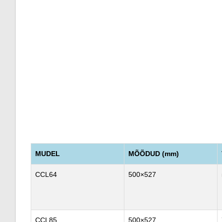
MUDEL
MÕÕDUD (mm)
CCL64
500×527
CCL85
500×527