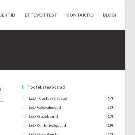
JEKTID
ETTEVÕTTEST
KONTAKTID
BLOGI
Tootekategooriad
LED Tööstusvalgustid
(17)
LED Välisvalgustid
(22)
LED Prožektorid
(13)
LED Kontorivalgustid
(19)
LED Siinivalgustid
(12)