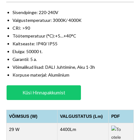
Sisendpinge: 220-240V
Valgustemperatuur: 3000K/ 4000K
CRI: >90
Töötemperatuur (°C):+5…+40°C
Kaitseaste: IP40/ IP55
Eluiga: 50000 t.
Garantii: 5 a.
Võimalikud lisad: DALI Juhtimine, Aku 1-3h
Korpuse materjal: Alumiinium
Küsi Hinnapakkumist
VÕIMSUS (W)
VALGUSTATUS (Lm)
PDF
29 W
4400Lm