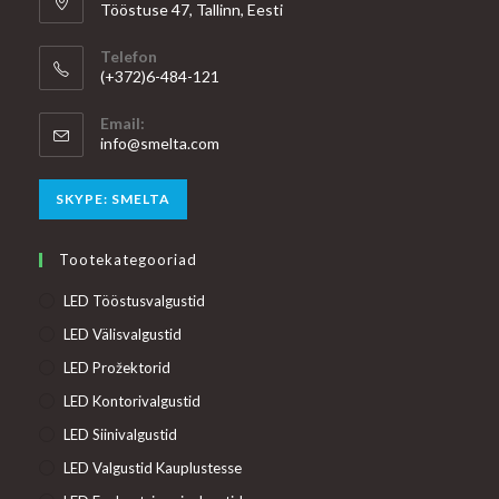
Tööstuse 47, Tallinn, Eesti
Telefon
(+372)6-484-121
Email:
Opens
info@smelta.com
in
your
Opens
SKYPE: SMELTA
application
in
your
Tootekategooriad
application
LED Tööstusvalgustid
LED Välisvalgustid
LED Prožektorid
LED Kontorivalgustid
LED Siinivalgustid
LED Valgustid Kauplustesse