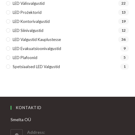
LED Välisvalgustid
22
LED Prožektorid
13
LED Kontorivalgustid
19
LED Siinivalgustid
12
LED Valgustid Kauplustesse
36
LED Evakuatsioonivalgustid
9
LED Plafoonid
5
Spetsiaalsed LED Valgustid
1
KONTAKTID
Smelta OÜ
Address: