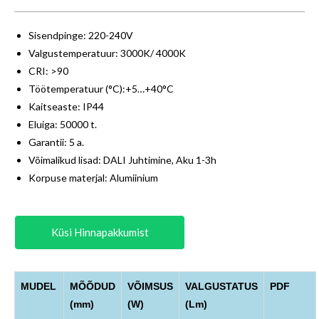
Sisendpinge: 220-240V
Valgustemperatuur: 3000K/ 4000K
CRI: >90
Töötemperatuur (°C):+5…+40°C
Kaitseaste: IP44
Eluiga: 50000 t.
Garantii: 5 a.
Võimalikud lisad: DALI Juhtimine, Aku 1-3h
Korpuse materjal: Alumiinium
Küsi Hinnapakkumist
MUDEL
MÕÕDUD
VÕIMSUS
VALGUSTATUS
PDF
(mm)
(W)
(Lm)