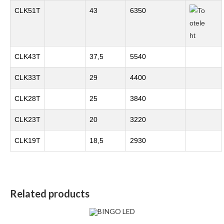
CLK51T
43
6350
CLK43T
37,5
5540
CLK33T
29
4400
CLK28T
25
3840
CLK23T
20
3220
CLK19T
18,5
2930
Related products