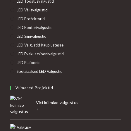
LED Tööstusvalgustid
LED Välisvalgustid
LED Prožektorid
LED Kontorivalgustid
LED Siinivalgustid
LED Valgustid Kauplustesse
LED Evakuatsioonivalgustid
LED Plafoonid
Spetsiaalsed LED Valgustid
Viimased Projektid
Vici külmlao valgustus
/