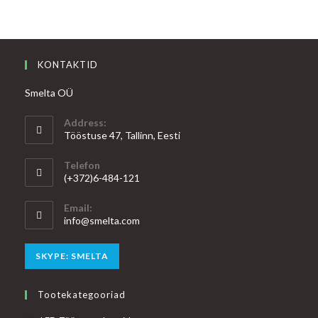
KONTAKTID
Smelta OÜ
Address:
Tööstuse 47, Tallinn, Eesti
Telefon
(+372)6-484-121
Email:
Opens
info@smelta.com
in
your
Opens
SKYPE: SMELTA
application
in
your
Tootekategooriad
application