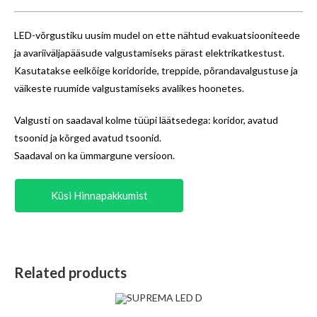
LED-võrgustiku uusim mudel on ette nähtud evakuatsiooniteede
ja avariiväljapääsude valgustamiseks pärast elektrikatkestust.
Kasutatakse eelkõige koridoride, treppide, põrandavalgustuse ja
väikeste ruumide valgustamiseks avalikes hoonetes.
Valgusti on saadaval kolme tüüpi läätsedega: koridor, avatud
tsoonid ja kõrged avatud tsoonid.
Saadaval on ka ümmargune versioon.
Küsi Hinnapakkumist
Related products