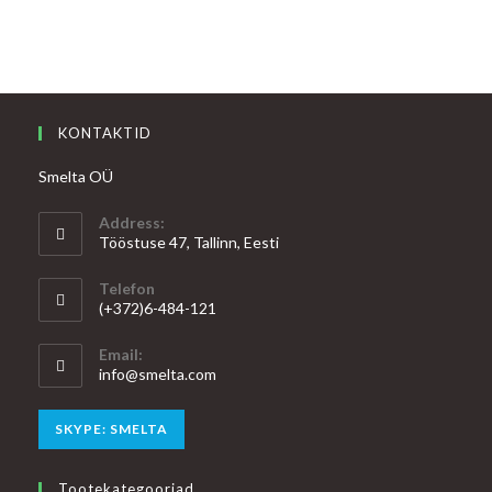
KONTAKTID
Smelta OÜ
Address:
Tööstuse 47, Tallinn, Eesti
Telefon
(+372)6-484-121
Email:
Opens
info@smelta.com
in
your
Opens
SKYPE: SMELTA
application
in
your
Tootekategooriad