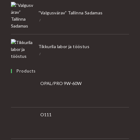
“Valgusvärav” Tallinna Sadamas
/
Tikkurila labor ja tööstus
/
Products
OPAL/PRO 9W-60W
O111