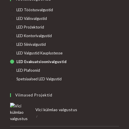
application
LED Tööstusvalgustid
LED Välisvalgustid
LED Prožektorid
LED Kontorivalgustid
LED Siinivalgustid
LED Valgustid Kauplustesse
LED Evakuatsioonivalgustid
LED Plafoonid
Spetsiaalsed LED Valgustid
Viimased Projektid
Vici külmlao valgustus
/