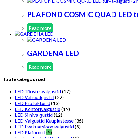
PLAFOND COSMIC QUAD LED turv
Read more
GARDENA LED
Read more
Tootekategooriad
LED Tööstusvalgustid
(17)
LED Välisvalgustid
(22)
LED Prožektorid
(13)
LED Kontorivalgustid
(19)
LED Siinivalgustid
(12)
LED Valgustid Kauplustesse
(36)
LED Evakuatsioonivalgustid
(9)
LED Plafoonid
(5)