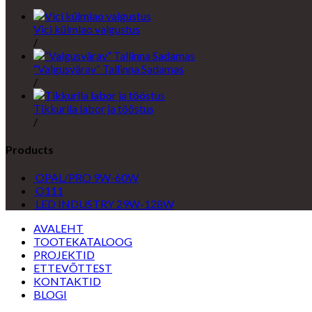
Vici külmlao valgustus
/
“Valgusvärav” Tallinna Sadamas
/
Tikkurila labor ja tööstus
/
Products
OPAL/PRO 9W-60W
O111
LED INDUSTRY 29W-128W
AVALEHT
TOOTEKATALOOG
PROJEKTID
ETTEVÕTTEST
KONTAKTID
BLOGI