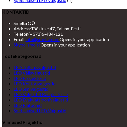
Spetsiaalsed LED Valgustid
(1)
KONTAKTID
Smelta OÜ
Address:
Tööstuse 47, Tallinn, Eesti
Telefon
(+372)6-484-121
Email:
info@smelta.com
Opens in your application
Skype: smelta
Opens in your application
Tootekategooriad
LED Tööstusvalgustid
LED Välisvalgustid
LED Prožektorid
LED Kontorivalgustid
LED Siinivalgustid
LED Valgustid Kauplustesse
LED Evakuatsioonivalgustid
LED Plafoonid
Spetsiaalsed LED Valgustid
Viimased Projektid