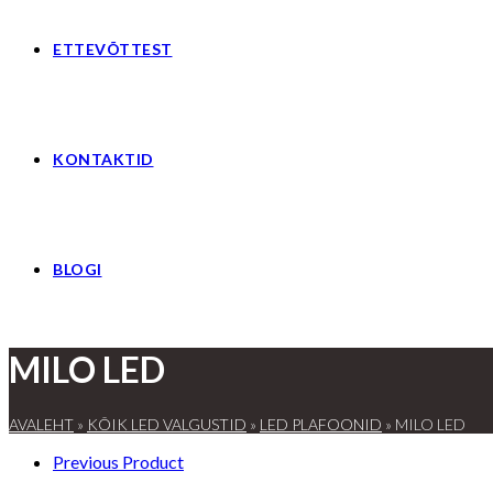
ETTEVÕTTEST
KONTAKTID
BLOGI
MILO LED
AVALEHT
»
KÕIK LED VALGUSTID
»
LED PLAFOONID
»
MILO LED
Previous Product