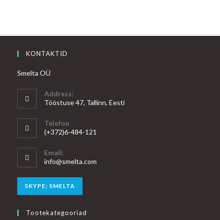
KONTAKTID
Smelta OÜ
Address:
Tööstuse 47, Tallinn, Eesti
Telefon
(+372)6-484-121
Email:
Opens
info@smelta.com
in
your
Opens
SKYPE: SMELTA
application
in
your
Tootekategooriad
application