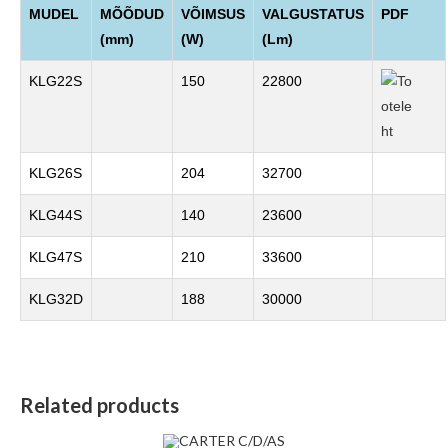
MUDEL
MÕÕDUD
VÕIMSUS
VALGUSTATUS
PDF
(mm)
(W)
(Lm)
KLG22S
150
22800
KLG26S
204
32700
KLG44S
140
23600
KLG47S
210
33600
KLG32D
188
30000
Related products