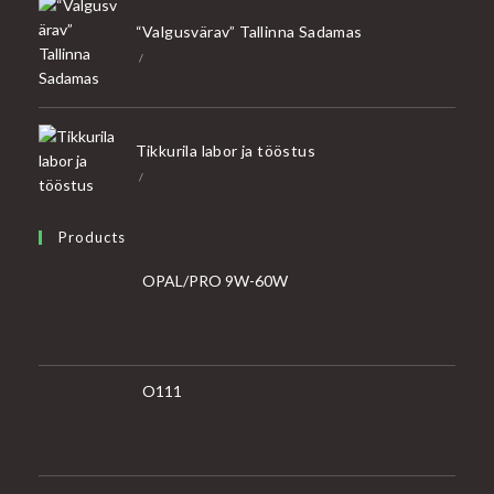
“Valgusvärav” Tallinna Sadamas
/
Tikkurila labor ja tööstus
/
Products
OPAL/PRO 9W-60W
O111