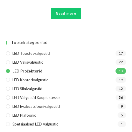
Read more
Tootekategooriad
LED Tööstusvalgustid
17
LED Välisvalgustid
22
LED Prožektorid
13
LED Kontorivalgustid
19
LED Siinivalgustid
12
LED Valgustid Kauplustesse
36
LED Evakuatsioonivalgustid
9
LED Plafoonid
5
Spetsiaalsed LED Valgustid
1