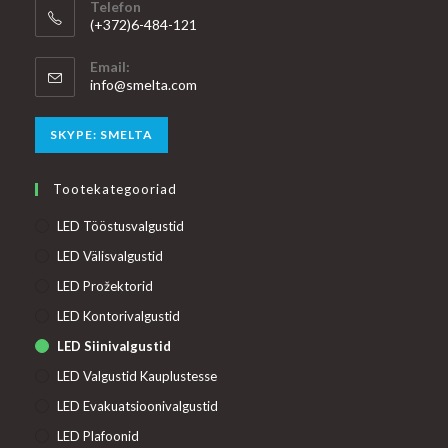
Telefon
(+372)6-484-121
Email:
Opens
info@smelta.com
in
your
Opens
SKYPE: SMELTA
application
in
your
Tootekategooriad
application
LED Tööstusvalgustid
LED Välisvalgustid
LED Prožektorid
LED Kontorivalgustid
LED Siinivalgustid
LED Valgustid Kauplustesse
LED Evakuatsioonivalgustid
LED Plafoonid