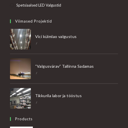
Spetsiaalsed LED Valgustid
Viimased Projektid
Vici külmlao valgustus
/
“Valgusvärav” Tallinna Sadamas
/
Tikkurila labor ja tööstus
/
Products