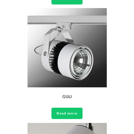
GULI
Read more