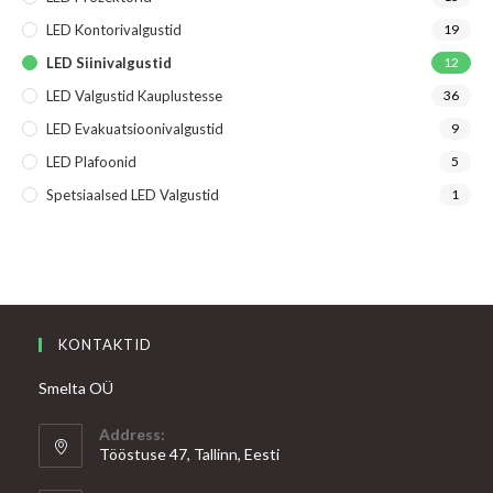
LED Kontorivalgustid
19
LED Siinivalgustid
12
LED Valgustid Kauplustesse
36
LED Evakuatsioonivalgustid
9
LED Plafoonid
5
Spetsiaalsed LED Valgustid
1
KONTAKTID
Smelta OÜ
Address:
Tööstuse 47, Tallinn, Eesti