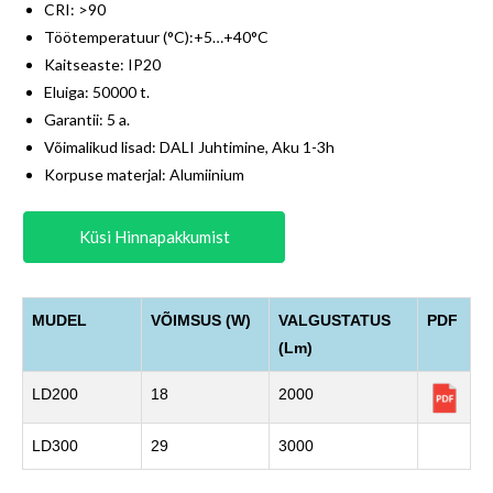
CRI: >90
Töötemperatuur (°C):+5…+40°C
Kaitseaste: IP20
Eluiga: 50000 t.
Garantii: 5 a.
Võimalikud lisad: DALI Juhtimine, Aku 1-3h
Korpuse materjal: Alumiinium
Küsi Hinnapakkumist
MUDEL
VÕIMSUS (W)
VALGUSTATUS
PDF
(Lm)
LD200
18
2000
LD300
29
3000