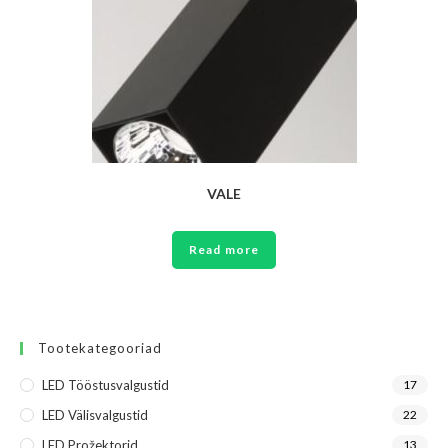
VALE
Read more
Tootekategooriad
LED Tööstusvalgustid
17
LED Välisvalgustid
22
LED Prožektorid
13