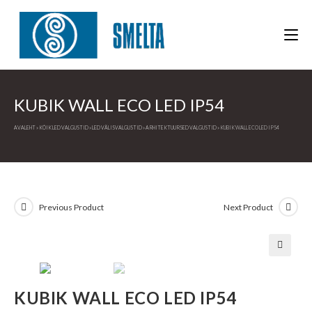
Skip
to
content
KUBIK WALL ECO LED IP54
AVALEHT
»
KÕIK LED VALGUSTID
»
LED VÄLISVALGUSTID
»
ARHITEKTUURSED VALGUSTID
»
KUBIK WALL ECO LED IP54
Previous Product
Next Product
🔍
KUBIK WALL ECO LED IP54