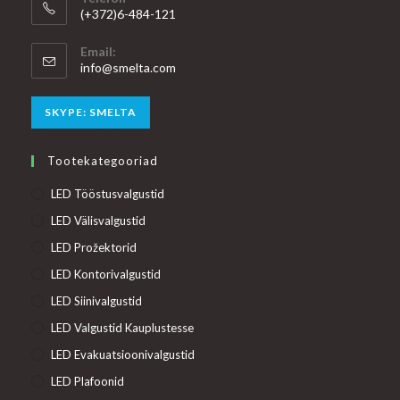
(+372)6-484-121
Email:
Opens
info@smelta.com
in
your
Opens
SKYPE: SMELTA
application
in
your
Tootekategooriad
application
LED Tööstusvalgustid
LED Välisvalgustid
LED Prožektorid
LED Kontorivalgustid
LED Siinivalgustid
LED Valgustid Kauplustesse
LED Evakuatsioonivalgustid
LED Plafoonid