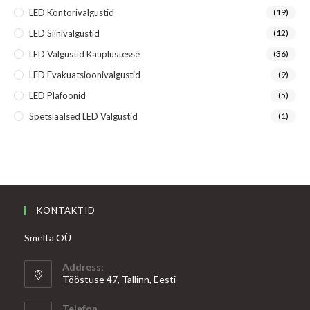
LED Kontorivalgustid
(19)
LED Siinivalgustid
(12)
LED Valgustid Kauplustesse
(36)
LED Evakuatsioonivalgustid
(9)
LED Plafoonid
(5)
Spetsiaalsed LED Valgustid
(1)
KONTAKTID
Smelta OÜ
Address:
Tööstuse 47, Tallinn, Eesti
Telefon