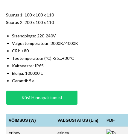
Suurus 1: 100 x 100 x 110
Suurus 2: 200 x 100 x 110
Sisendpinge: 220-240V
Valgustemperatuur: 3000K/ 4000K
CRI: >80
Töötemperatuur (°C):-25…+30°C
Kaitseaste: IP65
Eluiga: 100000 t.
Garantii: 5 a.
Küsi Hinnapakkumist
VÕIMSUS (W)
VALGUSTATUS (Lm)
PDF
erinev
erinev