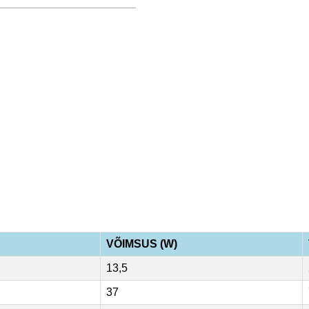
VÕIMSUS (W)
13,5
37