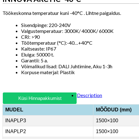
Töökeskonna temperatuur kuni -40°C . Lihtne paigaldus.
Sisendpinge: 220-240V
Valgustemperatuur: 3000K/ 4000K/ 6000K
CRI: >90
Töötemperatuur (°C):-40…+40°C
Kaitseaste: IP67
Eluiga: 50000 t.
Garantii: 5 a.
Võimalikud lisad: DALI Juhtimine, Aku 1-3h
Korpuse materjal: Plastik
Description
Küsi Hinnapakkumist
MUDEL
MÕÕDUD (mm)
INAPLP3
1500×100
INAPLP2
1500×100