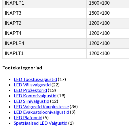
INAPLP1
1500×100
INAPT3
1500×100
INAPT2
1200×100
INAPT4
1200×100
INAPLP4
1200×100
INAPLT1
1200×100
Tootekategooriad
LED Tööstusvalgustid
(17)
LED Välisvalgustid
(22)
LED Prožektorid
(13)
LED Kontorivalgustid
(19)
LED Siinivalgustid
(12)
LED Valgustid Kauplustesse
(36)
LED Evakuatsioonivalgustid
(9)
LED Plafoonid
(5)
Spetsiaalsed LED Valgustid
(1)