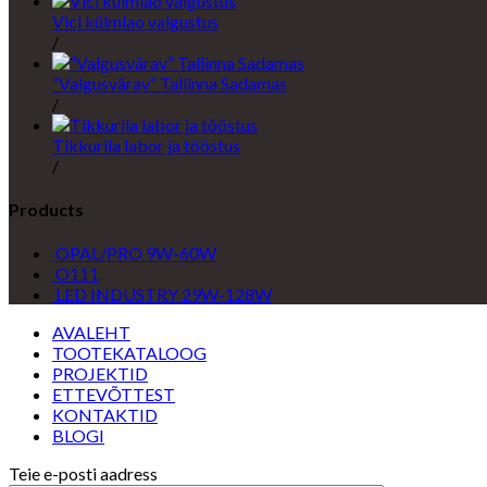
Vici külmlao valgustus
/
“Valgusvärav” Tallinna Sadamas
/
Tikkurila labor ja tööstus
/
Products
OPAL/PRO 9W-60W
O111
LED INDUSTRY 29W-128W
AVALEHT
TOOTEKATALOOG
PROJEKTID
ETTEVÕTTEST
KONTAKTID
BLOGI
Teie e-posti aadress