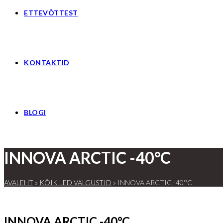
ETTEVÕTTEST
KONTAKTID
BLOGI
INNOVA ARCTIC -40°C
AVALEHT
»
KÕIK LED VALGUSTID
»
INNOVA ARCTIC -40°C
INNOVA ARCTIC -40°C