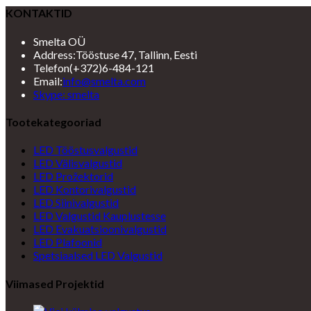
KONTAKTID
Smelta OÜ
Address:
Tööstuse 47, Tallinn, Eesti
Telefon
(+372)6-484-121
Opens
Email:
info@smelta.com
Opens
in
Skype: smelta
in
your
your
application
Tootekategooriad
application
LED Tööstusvalgustid
LED Välisvalgustid
LED Prožektorid
LED Kontorivalgustid
LED Siinivalgustid
LED Valgustid Kauplustesse
LED Evakuatsioonivalgustid
LED Plafoonid
Spetsiaalsed LED Valgustid
Viimased Projektid