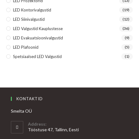
LED Prožektorid
(13)
LED Kontorivalgustid
(19)
LED Siinivalgustid
(12)
LED Valgustid Kauplustesse
(36)
LED Evakuatsioonivalgustid
(9)
LED Plafoonid
(5)
Spetsiaalsed LED Valgustid
(1)
KONTAKTID
Smelta OÜ
Address:
Tööstuse 47, Tallinn, Eesti