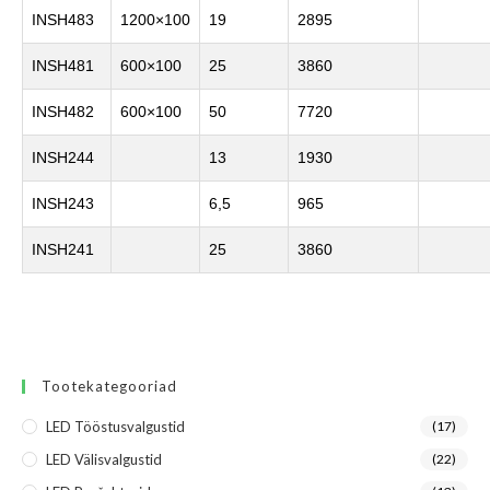
INSH483
1200×100
19
2895
INSH481
600×100
25
3860
INSH482
600×100
50
7720
INSH244
13
1930
INSH243
6,5
965
INSH241
25
3860
Tootekategooriad
LED Tööstusvalgustid
(17)
LED Välisvalgustid
(22)