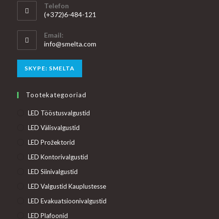
Telefon
(+372)6-484-121
Email:
Opens
info@smelta.com
in
your
Opens
SKYPE: SMELTA
application
in
your
Tootekategooriad
application
LED Tööstusvalgustid
LED Välisvalgustid
LED Prožektorid
LED Kontorivalgustid
LED Siinivalgustid
LED Valgustid Kauplustesse
LED Evakuatsioonivalgustid
LED Plafoonid