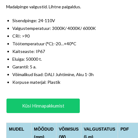
Madalpinge valgustid. Lihtne paigaldus.
Sisendpinge: 24-110V
Valgustemperatuur: 3000K/ 4000K/ 6000K
CRI: >90
Töötemperatuur (°C):-20…+40°C
Kaitseaste: IP67
Eluiga: 50000 t.
Garantii: 5 a.
Võimalikud lisad: DALI Juhtimine, Aku 1-3h
Korpuse materjal: Plastik
Küsi Hinnapakkumist
MUDEL
MÕÕDUD
VÕIMSUS
VALGUSTATUS
PDF
(mm)
(W)
(Lm)