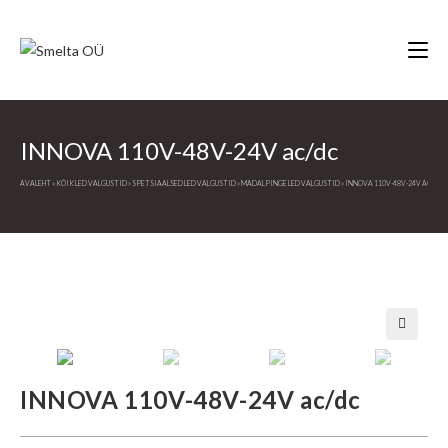
Skip
to
content
INNOVA 110V-48V-24V ac/dc
AVALEHT
»
KÕIK LED VALGUSTID
»
SPETSIAALSED LED VALGUSTID
»
MADALPINGE LED VALGUSTID
»
INNOVA 110V-48V-24V AC/DC
🔍
INNOVA 110V-48V-24V ac/dc