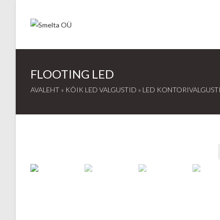
Skip
to
content
FLOOTING LED
AVALEHT
»
KÕIK LED VALGUSTID
»
LED KONTORIVALGUST