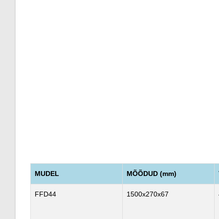
MUDEL
MÕÕDUD (mm)
FFD44
1500x270x67