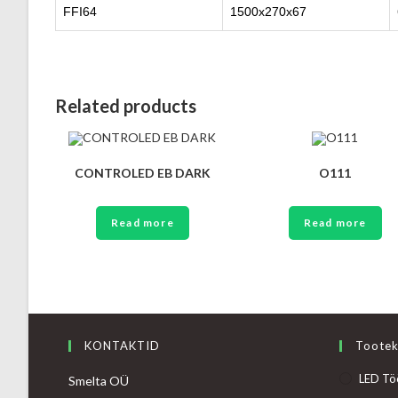
FFI64
1500x270x67
Related products
CONTROLED EB DARK
O111
Read more
Read more
KONTAKTID
Tootek
LED Tö
Smelta OÜ