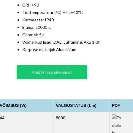
CRI: >90
Töötemperatuur (°C):+5…+40°C
Kaitseaste: IP40
Eluiga: 50000 t.
Garantii: 5 a.
Võimalikud lisad: DALI Juhtimine, Aku 1-3h
Korpuse materjal: Alumiinium
Küsi Hinnapakkumist
VÕIMSUS (W)
VALGUSTATUS (Lm)
PDF
44
8000