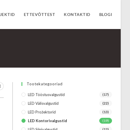
JEKTID
ETTEVÕTTEST
KONTAKTID
BLOGI
Tootekategooriad
LED Tööstusvalgustid
(17)
LED Välisvalgustid
(22)
LED Prožektorid
(13)
LED Kontorivalgustid
(19)
LED Siinivalgustid
(12)