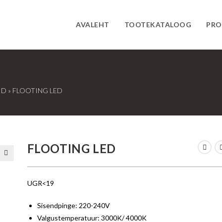
AVALEHT
TOOTEKATALOOG
PRO
ID
»
FLOOTING LED
FLOOTING LED
🔍
UGR<19
Sisendpinge: 220-240V
Valgustemperatuur: 3000K/ 4000K