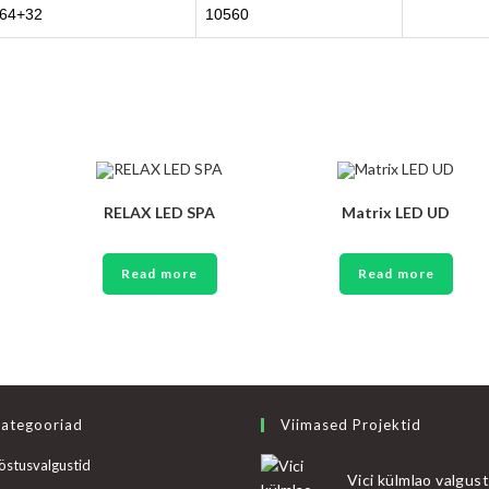
64+32
10560
RELAX LED SPA
Matrix LED UD
Read more
Read more
ategooriad
Viimased Projektid
östusvalgustid
Vici külmlao valgus