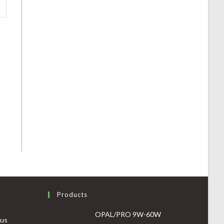
Products
OPAL/PRO 9W-60W
tus